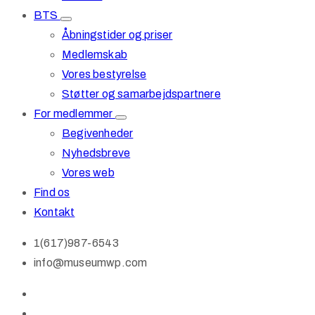
BTS
Åbningstider og priser
Medlemskab
Vores bestyrelse
Støtter og samarbejdspartnere
For medlemmer
Begivenheder
Nyhedsbreve
Vores web
Find os
Kontakt
1(617)987-6543
info@museumwp.com