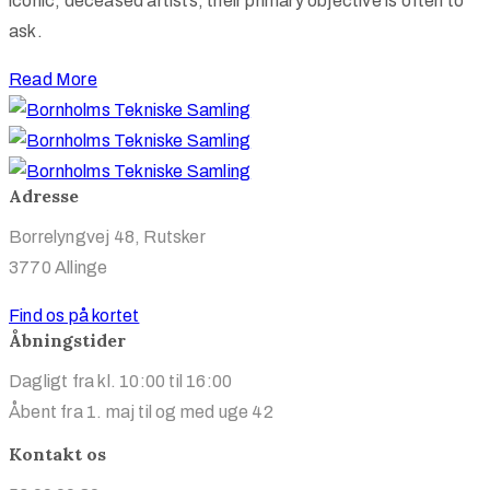
iconic, deceased artists, their primary objective is often to
ask.
Read More
Adresse
Borrelyngvej 48, Rutsker
3770 Allinge
Find os på kortet
Åbningstider
Dagligt fra kl. 10:00 til 16:00
Åbent fra 1. maj til og med uge 42
Kontakt os