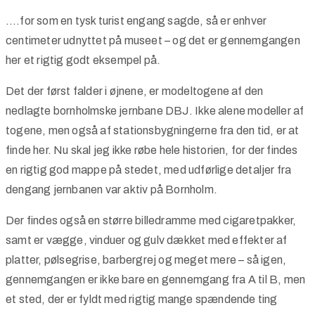
….for som en tysk turist engang sagde, så er enhver
centimeter udnyttet på museet – og det er gennemgangen
her et rigtig godt eksempel på.
Det der først falder i øjnene, er modeltogene af den
nedlagte bornholmske jernbane DBJ. Ikke alene modeller af
togene, men også af stationsbygningerne fra den tid, er at
finde her. Nu skal jeg ikke røbe hele historien, for der findes
en rigtig god mappe på stedet, med udførlige detaljer fra
dengang jernbanen var aktiv på Bornholm.
Der findes også en større billedramme med cigaretpakker,
samt er vægge, vinduer og gulv dækket med effekter af
platter, pølsegrise, barbergrej og meget mere – så igen,
gennemgangen er ikke bare en gennemgang fra A til B, men
et sted, der er fyldt med rigtig mange spændende ting