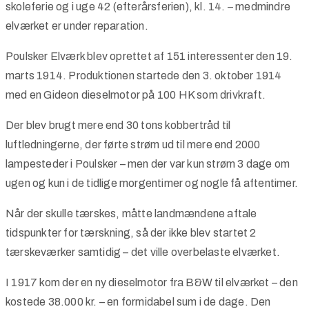
skoleferie og i uge 42 (efterårsferien), kl. 14. – medmindre
elværket er under reparation.
Poulsker Elværk blev oprettet af 151 interessenter den 19.
marts 1914. Produktionen startede den 3. oktober 1914
med en Gideon dieselmotor på 100 HK som drivkraft.
Der blev brugt mere end 30 tons kobbertråd til
luftledningerne, der førte strøm ud til mere end 2000
lampesteder i Poulsker – men der var kun strøm 3 dage om
ugen og kun i de tidlige morgentimer og nogle få aftentimer.
Når der skulle tærskes, måtte landmændene aftale
tidspunkter for tærskning, så der ikke blev startet 2
tærskeværker samtidig – det ville overbelaste elværket.
I 1917 kom der en ny dieselmotor fra B&W til elværket – den
kostede 38.000 kr. – en formidabel sum i de dage. Den