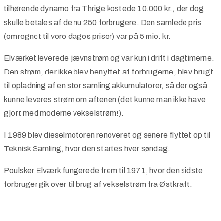
tilhørende dynamo fra Thrige kostede 10.000 kr., der dog
skulle betales af de nu 250 forbrugere. Den samlede pris
(omregnet til vore dages priser) var på 5 mio. kr.
Elværket leverede jævnstrøm og var kun i drift i dagtimerne.
Den strøm, der ikke blev benyttet af forbrugerne, blev brugt
til opladning af en stor samling akkumulatorer, så der også
kunne leveres strøm om aftenen (det kunne man ikke have
gjort med moderne vekselstrøm!).
I 1989 blev dieselmotoren renoveret og senere flyttet op til
Teknisk Samling, hvor den startes hver søndag.
Poulsker Elværk fungerede frem til 1971, hvor den sidste
forbruger gik over til brug af vekselstrøm fra Østkraft.