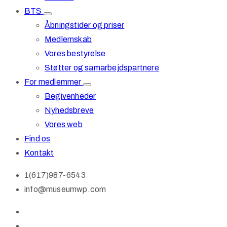
BTS
Åbningstider og priser
Medlemskab
Vores bestyrelse
Støtter og samarbejdspartnere
For medlemmer
Begivenheder
Nyhedsbreve
Vores web
Find os
Kontakt
1(617)987-6543
info@museumwp.com